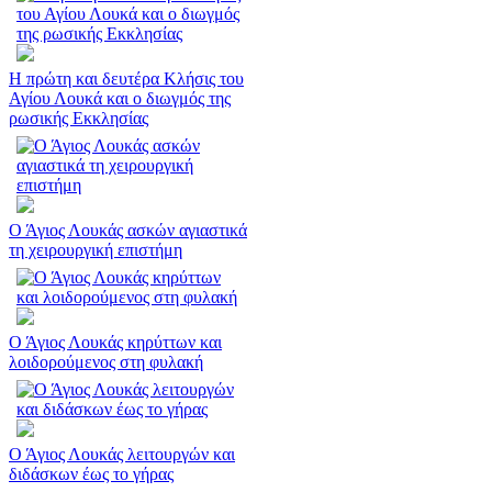
Η πρώτη και δευτέρα Κλήσις του
Αγίου Λουκά και ο διωγμός της
ρωσικής Εκκλησίας
Ο Άγιος Λουκάς ασκών αγιαστικά
τη χειρουργική επιστήμη
Ο Άγιος Λουκάς κηρύττων και
λοιδορούμενος στη φυλακή
Ο Άγιος Λουκάς λειτουργών και
διδάσκων έως το γήρας