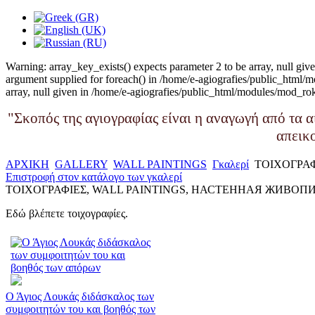
Warning: array_key_exists() expects parameter 2 to be array, null 
argument supplied for foreach() in /home/e-agiografies/public_html
array, null given in /home/e-agiografies/public_html/modules/mod_
"Σκοπός της αγιογραφίας είναι η αναγωγή από τα α
απεικ
ΑΡΧΙΚΗ
GALLERY
WALL PAINTINGS
Γκαλερί
ΤΟΙΧΟΓΡΑ
Επιστροφή στον κατάλογο των γκαλερί
ΤΟΙΧΟΓΡΑΦΙΕΣ, WALL PAINTINGS, НАСТЕННАЯ ЖИВОП
Εδώ βλέπετε τοιχογραφίες.
Ο Άγιος Λουκάς διδάσκαλος των
συμφοιτητών του και βοηθός των