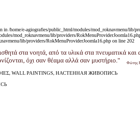
given in /home/e-agiografies/public_html/modules/mod_roknavmenu/lib/
/modules/mod_roknavmenu/lib/providers/RokMenuProviderJoomla16.php o
roknavmenu/lib/providers/RokMenuProviderJoomla16.php on line 202
ισθητά στα νοητά, από τα υλικά στα πνευματικά και
ονίζονται, όχι σαν θέαμα αλλά σαν μυστήριο."
Φώτης 
ΦΙΕΣ, WALL PAINTINGS, НАСТЕННАЯ ЖИВОПИСЬ
ИСЬ