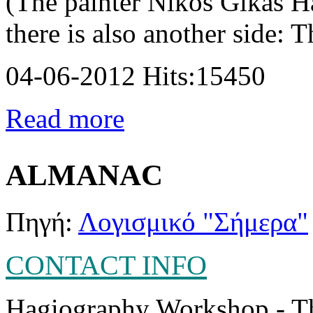
(The painter Nikos Gikas H
there is also another side: T
04-06-2012 Hits:15450
Read more
ALMANAC
Πηγή:
Λογισμικό "Σήμερα"
CONTACT INFO
Hagiography Workshop - T