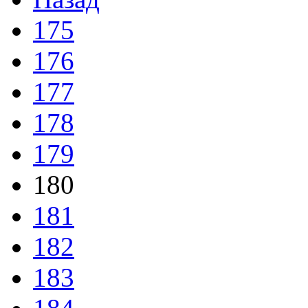
175
176
177
178
179
180
181
182
183