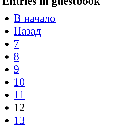
Entries in guestbook
В начало
Назад
7
8
9
10
11
12
13