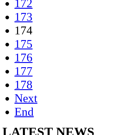
172
173
174
175
176
177
178
Next
End
LATEST NEWS