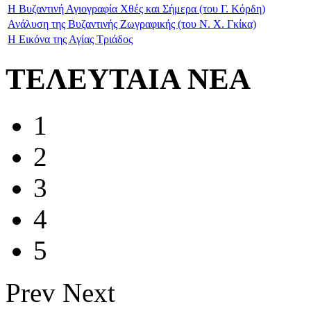
Η Βυζαντινή Αγιογραφία Χθές και Σήμερα (του Γ. Κόρδη)
Ανάλυση της Βυζαντινής Ζωγραφικής (του Ν. Χ. Γκίκα)
Η Εικόνα της Αγίας Τριάδος
ΤΕΛΕΥΤΑΙΑ ΝΕΑ
1
2
3
4
5
Prev
Next