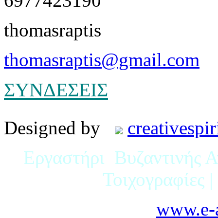
6977423190
thomasraptis
thomasraptis@gmail.com
ΣΥΝΔΕΣΕΙΣ
Designed by
creativespir
Εργαστήρι Βυζαντινής Αγ
Τοιχογραφίες 
www.e-a